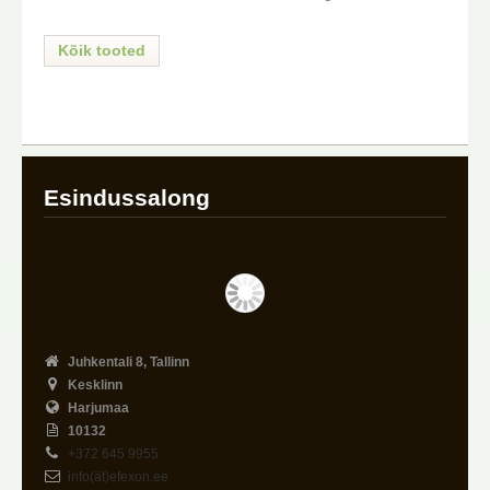
Kõik tooted
Esindussalong
Juhkentali 8, Tallinn
Kesklinn
Harjumaa
10132
+372 645 9955
info(ät)efexon.ee