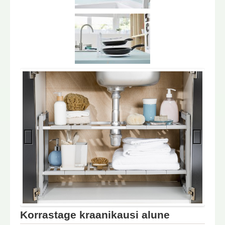
Previo
Next
us
Korrastage kraanikausi alune