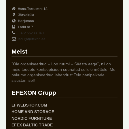
Vana-Tartu mnt 18
Järveküla
Harjumaa
Ladu nr 7
+372 56233 040
ladu(ät)efexon.ee
Meist
“Ole organiseeritud – Loo ruumi – Säästa aega”, nii on
meie toodete kontseptsioon suunatud sellele mõttele. Me
pakume organiseeritud lahendust Teie panipaikade
sisustamisel!
EFEXON Grupp
EFWEBSHOP.COM
HOME AND STORAGE
NORDIC FURNITURE
EFEX BALTIC TRADE