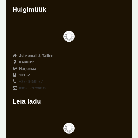
Hulgimüük
Juhkentali 8, Tallinn
Kesklinn
Harjumaa
10132
+3726459977
info(ät)efexon.ee
Leia ladu