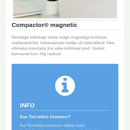
Compactor® magnetic
Kinnitage külmkapi seinte külge magnetiga konksud,
maitseaineriiul, kokaraamatu hoidja või käterätikud. Hea
võimalus kasutada ära vaba külmkapi pind. Tooted
kannavad kuni 2kg raskusi!
INFO
Kas Teil tekkis küsimusi?
Kui Teil tekkis küsimusi millele meie