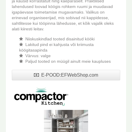
ja kausid korrastatult ning käepäraselt. Praktilised
lahendused loovad köögis rohkem ruumi ja muudavad
igapäevase toimetamise mugavamaks. Valikus on
erinevad organiseerijad, mis sobivad nii kappidesse,
sahtlitesse kui tööpinna lähedusse, et kõik vajalik oleks
alati kiiresti leitav.
Niiskuskindlad tooted disainitud kööki
Lakitud pind ei kahjusta või kriimusta
köögitasapinda
Värvus: valge
Paljud tooted on müügil ainult meie kaupluses
E-POOD:EFWebShop.com