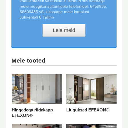
kodulehtedelt vastuseid ei leidnud siis helistage
meie müügikonsultantidele telefonidel: 6459955,
56608485 või külastage meie kauplust
Juhkentali 8 Tallinn
Leia meid
Meie tooted
Hingedega riidekapp
Liuguksed EFEXON®
EFEXON®