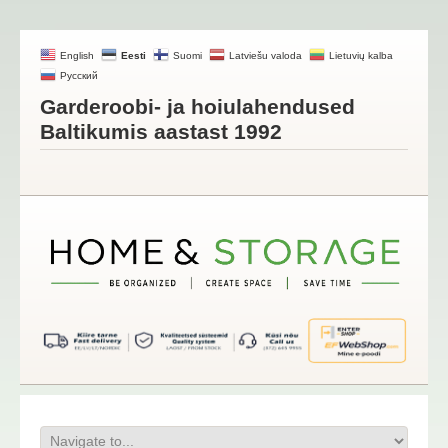
English
Eesti
Suomi
Latviešu valoda
Lietuvių kalba
Русский
Garderoobi- ja hoiulahendused
Baltikumis aastast 1992