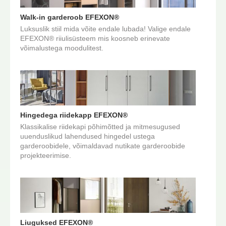
Walk‑in garderoob EFEXON®
Luksuslik stiil mida võite endale lubada! Valige endale
EFEXON® riiulisüsteem mis koosneb erinevate
võimalustega moodulitest.
Hingedega riidekapp EFEXON®
Klassikalise riidekapi põhimõtted ja mitmesugused
uuenduslikud lahendused hingedel ustega
garderoobidele, võimaldavad nutikate garderoobide
projekteerimise.
Liuguksed EFEXON®