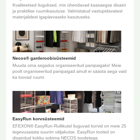
Kvaliteetsed liuguksed, mis ühendavad kaasaegse disaini
ja praktilise ruumikasutuse. Valmistatud vastupidavatest
materjalidest igapäevaseks kasutuseks.
Necos® garderoobisüsteemid
Muuda oma segadus organiseeritud panipaigaks! Meie
poolt organiseeritud panipaigad ainult ei säästa aega vaid
ka loovad ruumi.
EasyRun korvsüsteemid
EFEXON® EasyRun-Rullikutel liuguvad korvid on meie 25
tegevusaasta suurim väljakutse. EasyRun tooted on
disainitud kokku sobima NECOS toodetega.